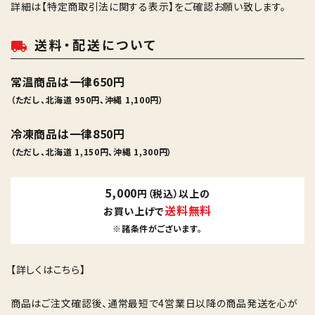
詳細は
【特定商取引法に関する表示】
をご確認お願い致します。
送料・配送について
local_shipping
常温商品は一律650円
（ただし、北海道 950円、沖縄 1,100円）
冷凍商品は一律850円
（ただし、北海道 1,150円、沖縄 1,300円）
5,000
円（税込）以上の
送料無料
お買い上げで
※諸条件がございます。
【詳しくはこちら】
商品はご注文確認後、通常最短で4営業日以降の商品発送を心が