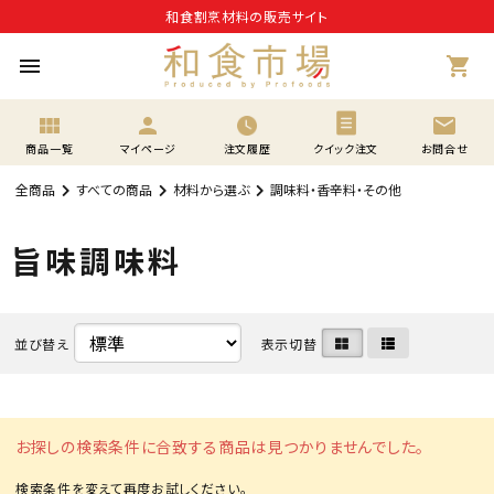
和食割烹材料の販売サイト
menu
shopping_cart
view_module
person
mail
商品一覧
マイページ
注文履歴
クイック注文
お問合せ
全商品
すべての商品
材料から選ぶ
調味料・香辛料・その他
旨味調味料
並び替え
表示切替
お探しの検索条件に合致する商品は見つかりませんでした。