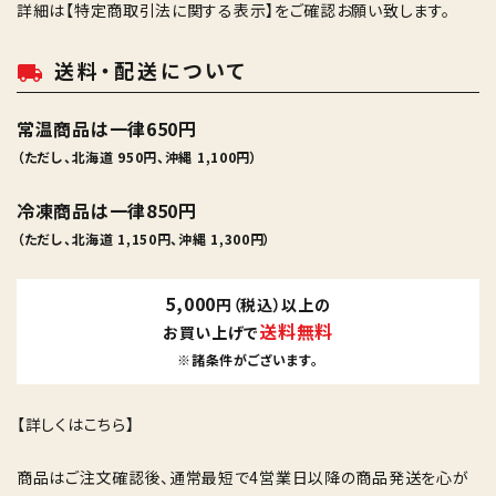
詳細は
【特定商取引法に関する表示】
をご確認お願い致します。
送料・配送について
local_shipping
常温商品は一律650円
（ただし、北海道 950円、沖縄 1,100円）
冷凍商品は一律850円
（ただし、北海道 1,150円、沖縄 1,300円）
5,000
円（税込）以上の
送料無料
お買い上げで
※諸条件がございます。
【詳しくはこちら】
商品はご注文確認後、通常最短で4営業日以降の商品発送を心が