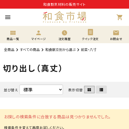
和食割烹材料の販売サイト
menu
shopping_cart
view_module
person
mail
商品一覧
マイページ
注文履歴
クイック注文
お問合せ
全商品
すべての商品
和食献立別から選ぶ
前菜・八寸
切り出し（真丈）
並び替え
表示切替
お探しの検索条件に合致する商品は見つかりませんでした。