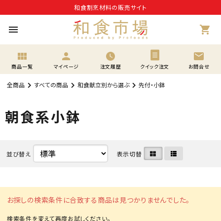
和食割烹材料の販売サイト
menu
shopping_cart
view_module
person
mail
商品一覧
マイページ
注文履歴
クイック注文
お問合せ
全商品
すべての商品
和食献立別から選ぶ
先付・小鉢
朝食系小鉢
並び替え
表示切替
お探しの検索条件に合致する商品は見つかりませんでした。