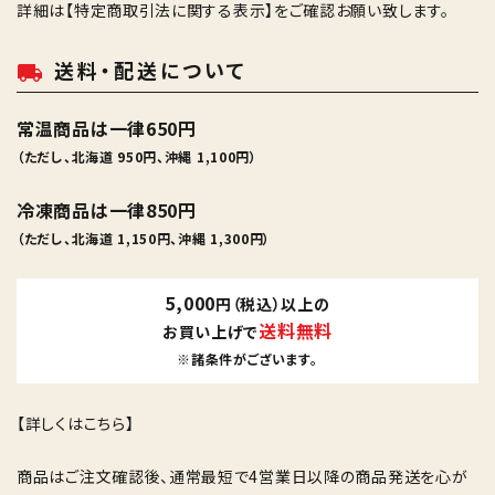
詳細は
【特定商取引法に関する表示】
をご確認お願い致します。
送料・配送について
local_shipping
常温商品は一律650円
（ただし、北海道 950円、沖縄 1,100円）
冷凍商品は一律850円
（ただし、北海道 1,150円、沖縄 1,300円）
5,000
円（税込）以上の
送料無料
お買い上げで
※諸条件がございます。
【詳しくはこちら】
商品はご注文確認後、通常最短で4営業日以降の商品発送を心が