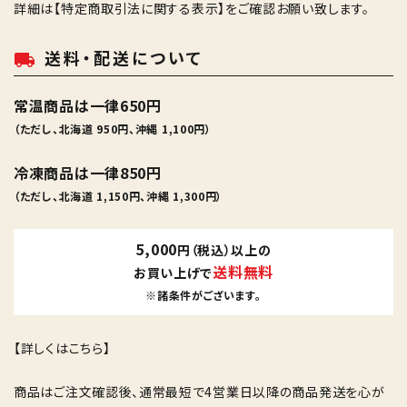
詳細は
【特定商取引法に関する表示】
をご確認お願い致します。
送料・配送について
local_shipping
常温商品は一律650円
（ただし、北海道 950円、沖縄 1,100円）
冷凍商品は一律850円
（ただし、北海道 1,150円、沖縄 1,300円）
5,000
円（税込）以上の
送料無料
お買い上げで
※諸条件がございます。
【詳しくはこちら】
商品はご注文確認後、通常最短で4営業日以降の商品発送を心が