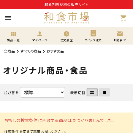
和食割烹材料の販売サイト
menu
shopping_cart
view_module
person
mail
商品一覧
マイページ
注文履歴
クイック注文
お問合せ
全商品
すべての商品
おすすめ品
オリジナル商品・食品
並び替え
表示切替
お探しの検索条件に合致する商品は見つかりませんでした。