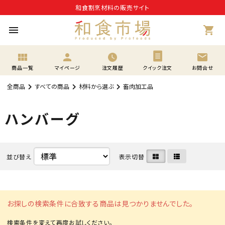
和食割烹材料の販売サイト
menu
shopping_cart
view_module
person
mail
商品一覧
マイページ
注文履歴
クイック注文
お問合せ
全商品
すべての商品
材料から選ぶ
畜肉加工品
ハンバーグ
並び替え
表示切替
お探しの検索条件に合致する商品は見つかりませんでした。