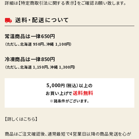
詳細は
【特定商取引法に関する表示】
をご確認お願い致します。
送料・配送について
local_shipping
常温商品は一律650円
（ただし、北海道 950円、沖縄 1,100円）
冷凍商品は一律850円
（ただし、北海道 1,150円、沖縄 1,300円）
5,000
円（税込）以上の
送料無料
お買い上げで
※諸条件がございます。
【詳しくはこちら】
商品はご注文確認後、通常最短で4営業日以降の商品発送を心が