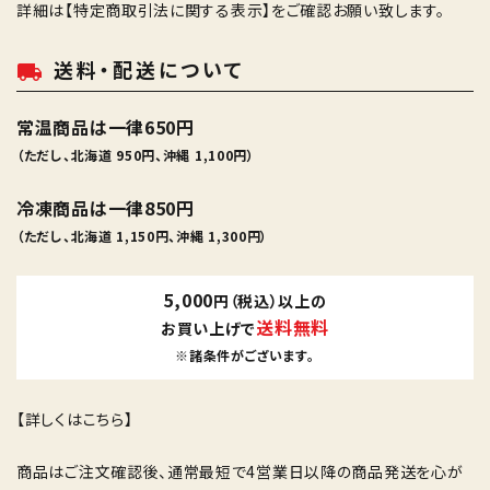
詳細は
【特定商取引法に関する表示】
をご確認お願い致します。
送料・配送について
local_shipping
常温商品は一律650円
（ただし、北海道 950円、沖縄 1,100円）
冷凍商品は一律850円
（ただし、北海道 1,150円、沖縄 1,300円）
5,000
円（税込）以上の
送料無料
お買い上げで
※諸条件がございます。
【詳しくはこちら】
商品はご注文確認後、通常最短で4営業日以降の商品発送を心が