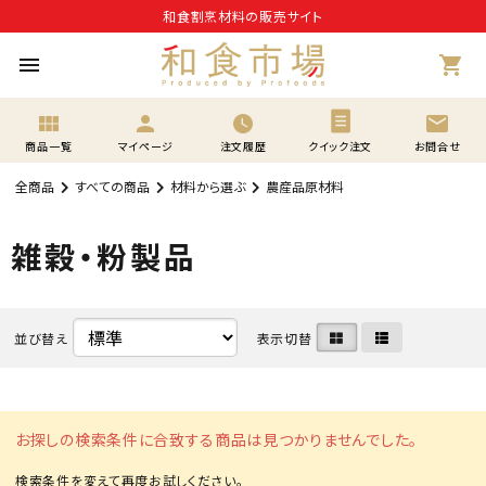
和食割烹材料の販売サイト
menu
shopping_cart
view_module
person
mail
商品一覧
マイページ
注文履歴
クイック注文
お問合せ
全商品
すべての商品
材料から選ぶ
農産品原材料
雑穀・粉製品
並び替え
表示切替
お探しの検索条件に合致する商品は見つかりませんでした。