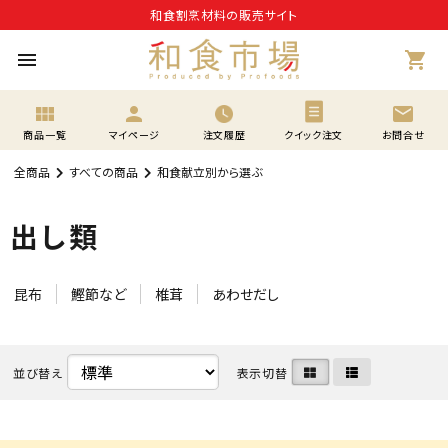
和食割烹材料の販売サイト
menu
shopping_cart
view_module
person
mail
商品一覧
マイページ
注文履歴
クイック注文
お問合せ
全商品
すべての商品
和食献立別から選ぶ
出し類
昆布
鰹節など
椎茸
あわせだし
並び替え
表示切替