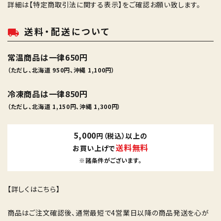
詳細は
【特定商取引法に関する表示】
をご確認お願い致します。
送料・配送について
local_shipping
常温商品は一律650円
（ただし、北海道 950円、沖縄 1,100円）
冷凍商品は一律850円
（ただし、北海道 1,150円、沖縄 1,300円）
5,000
円（税込）以上の
送料無料
お買い上げで
※諸条件がございます。
【詳しくはこちら】
商品はご注文確認後、通常最短で4営業日以降の商品発送を心が