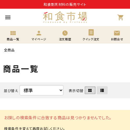
和食割烹材料の販売サイト
menu
shopping_cart
view_module
person
mail
商品一覧
マイページ
注文履歴
クイック注文
お問合せ
全商品
商品一覧
並び替え
表示切替
お探しの検索条件に合致する商品は見つかりませんでした。