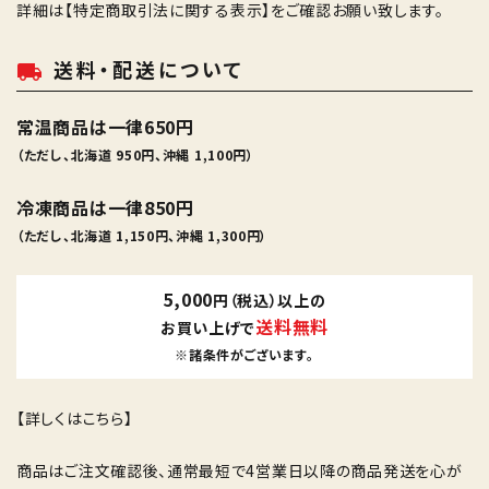
詳細は
【特定商取引法に関する表示】
をご確認お願い致します。
送料・配送について
local_shipping
常温商品は一律650円
（ただし、北海道 950円、沖縄 1,100円）
冷凍商品は一律850円
（ただし、北海道 1,150円、沖縄 1,300円）
5,000
円（税込）以上の
送料無料
お買い上げで
※諸条件がございます。
【詳しくはこちら】
商品はご注文確認後、通常最短で4営業日以降の商品発送を心が