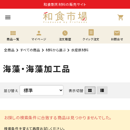
和食割烹材料の販売サイト
menu
shopping_cart
view_module
person
mail
商品一覧
マイページ
注文履歴
クイック注文
お問合せ
全商品
すべての商品
材料から選ぶ
水産原材料
海藻・海藻加工品
並び替え
表示切替
お探しの検索条件に合致する商品は見つかりませんでした。