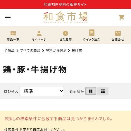
和食割烹材料の販売サイト
menu
shopping_cart
view_module
person
mail
商品一覧
マイページ
注文履歴
クイック注文
お問合せ
全商品
すべての商品
材料から選ぶ
揚げ物
鶏・豚・牛揚げ物
並び替え
表示切替
お探しの検索条件に合致する商品は見つかりませんでした。