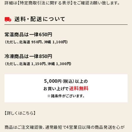
詳細は
【特定商取引法に関する表示】
をご確認お願い致します。
送料・配送について
local_shipping
常温商品は一律650円
（ただし、北海道 950円、沖縄 1,100円）
冷凍商品は一律850円
（ただし、北海道 1,150円、沖縄 1,300円）
5,000
円（税込）以上の
送料無料
お買い上げで
※諸条件がございます。
【詳しくはこちら】
商品はご注文確認後、通常最短で4営業日以降の商品発送を心が