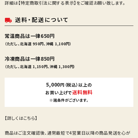
詳細は
【特定商取引法に関する表示】
をご確認お願い致します。
送料・配送について
local_shipping
常温商品は一律650円
（ただし、北海道 950円、沖縄 1,100円）
冷凍商品は一律850円
（ただし、北海道 1,150円、沖縄 1,300円）
5,000
円（税込）以上の
送料無料
お買い上げで
※諸条件がございます。
【詳しくはこちら】
商品はご注文確認後、通常最短で4営業日以降の商品発送を心が