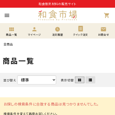
和食割烹材料の販売サイト
menu
shopping_cart
view_module
person
mail
商品一覧
マイページ
注文履歴
クイック注文
お問合せ
全商品
商品一覧
並び替え
表示切替
お探しの検索条件に合致する商品は見つかりませんでした。